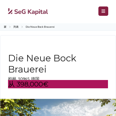
家
列表
Die Neue Bock Brauerei
%E5%BE%85%E5%94%AE
Die Neue Bock
Brauerei
柏林, 10965, 德国
从
398,000€