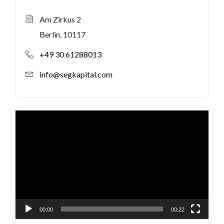
a
Am Zirkus 2
t
Berlin, 10117
i
v
+49 30 61288013
e
info@segkapital.com
:
视
频
播
放
器
00:00
00:22