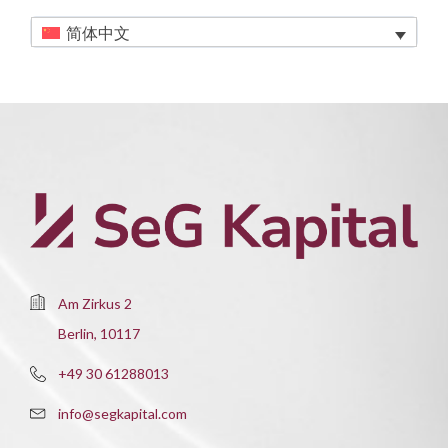
简体中文
Am Zirkus 2
Berlin, 10117
+49 30 61288013
info@segkapital.com