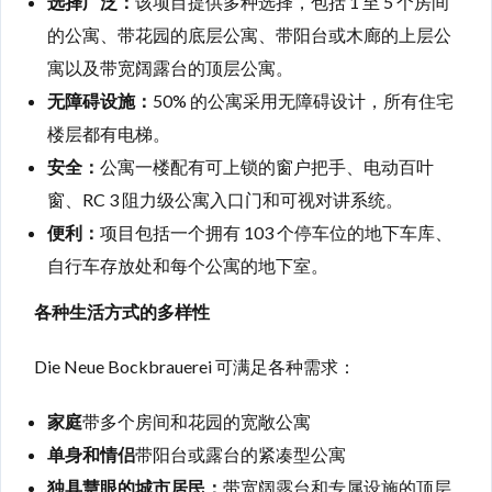
选择广泛：
该项目提供多种选择，包括 1 至 5 个房间
的公寓、带花园的底层公寓、带阳台或木廊的上层公
寓以及带宽阔露台的顶层公寓。
无障碍设施：
50% 的公寓采用无障碍设计，所有住宅
楼层都有电梯。
安全：
公寓一楼配有可上锁的窗户把手、电动百叶
窗、RC 3 阻力级公寓入口门和可视对讲系统。
便利：
项目包括一个拥有 103 个停车位的地下车库、
自行车存放处和每个公寓的地下室。
各种生活方式的多样性
Die Neue Bockbrauerei 可满足各种需求：
家庭
带多个房间和花园的宽敞公寓
单身和情侣
带阳台或露台的紧凑型公寓
独具慧眼的城市居民：
带宽阔露台和专属设施的顶层